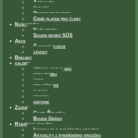
Aktuality
školení
Prodej povolenek
Ceník plateb pro členy
Naše revíry
Naše revíry
Soupis revírů SÚS
Akce
Členské schůze
závody
Brigády
galerie
příroda okolo nás
foto revíru
video
společenské
úlovky
brigády
historie
Zázemí
Chata Řehačka
Bouda Grádo
Rybářský kroužek
Informace o rybářském kroužku
Aktuality z rybářského kroužku