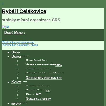
↓
Rybáři Čelákovice
stránky místní organizace ČRS
Domů
Menu ↓
Přeskočit na primární obsah
Přeskočit na sekundární obsah
Úvod
Dokumenty
Rybářský řád
Vnitrosvazové předpisy
užitečné odkazy
Rybářský řád na Grádo
Dokumenty organizace
Kontakty
Členové výboru
Dozorčí komise
Sídlo MO
Rybářská stráž
informace