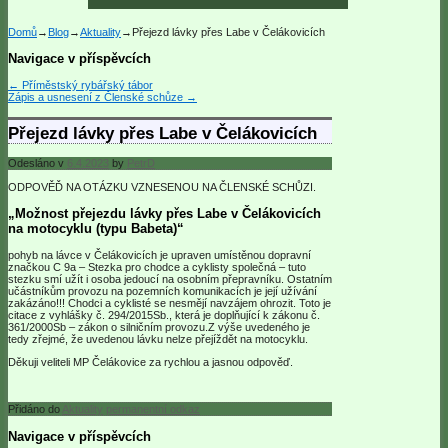
Domů
→
Blog
→
Aktuality
→
Přejezd lávky přes Labe v Čelákovicích
Navigace v příspěvcích
←
Příměstský rybářský tábor
Zápis a usnesení z Členské schůze
→
Přejezd lávky přes Labe v Čelákovicích
Odesláno v
6.4.2023
by
PetrD
ODPOVĚĎ NA OTÁZKU VZNESENOU NA ČLENSKÉ SCHŮZI.
„Možnost přejezdu lávky přes Labe v Čelákovicích
na motocyklu (typu Babeta)“
pohyb na lávce v Čelákovicích je upraven umístěnou dopravní
značkou C 9a – Stezka pro chodce a cyklisty společná – tuto
stezku smí užít i osoba jedoucí na osobním přepravníku. Ostatním
učástníkům provozu na pozemních komunikacích je její užívání
zakázáno!!! Chodci a cyklisté se nesmějí navzájem ohrozit. Toto je
citace z vyhlášky č. 294/2015Sb., která je doplňující k zákonu č.
361/2000Sb – zákon o silničním provozu.Z výše uvedeného je
tedy zřejmé, že uvedenou lávku nelze přejíždět na motocyklu.
Děkuji veliteli MP Čelákovice za rychlou a jasnou odpověď.
Přidáno do
Aktuality
permanentní odkaz
Navigace v příspěvcích