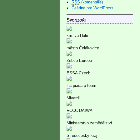
RSS
(komentáře)
Čeština pro WordPress
Sponzoři
krmiva Hulín
město Čelákovice
Zebco Europe
ESSA Czech
Harpiacarp team
Mivardi
RCCC DAIWA
Ministerstvo zemědělství
Středočeský kraj