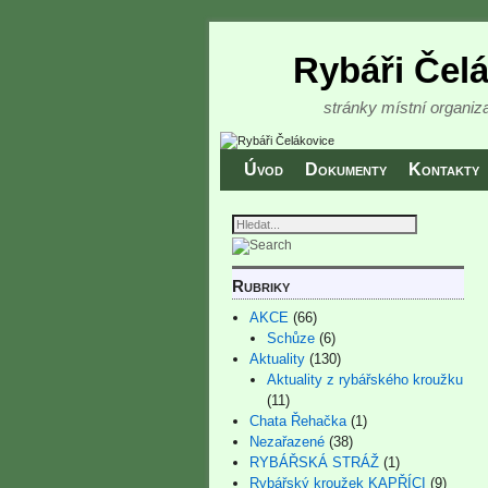
Rybáři Čel
stránky místní organi
Přeskočit na primární obsah
Přeskočit na sekundární obsah
Úvod
Dokumenty
Kontakty
Rubriky
AKCE
(66)
Schůze
(6)
Aktuality
(130)
Aktuality z rybářského kroužku
(11)
Chata Řehačka
(1)
Nezařazené
(38)
RYBÁŘSKÁ STRÁŽ
(1)
Rybářský kroužek KAPŘÍCI
(9)