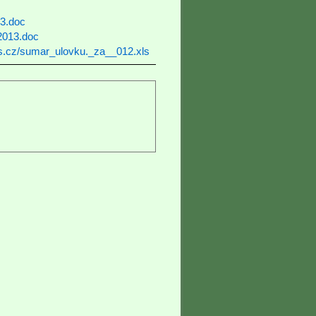
13.doc
.2013.doc
bs.cz/sumar_ulovku._za__012.xls