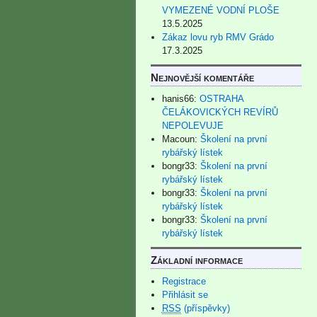
VYMEZENÉ VODNÍ PLOŠE
13.5.2025
Zákaz lovu ryb RMV Grádo
17.3.2025
Nejnovější komentáře
hanis66
:
OSTRAHA
ČELÁKOVICKÝCH REVÍRŮ
NEPOLEVUJE
Macoun
:
Školení na první
rybářský lístek
bongr33
:
Školení na první
rybářský lístek
bongr33
:
Školení na první
rybářský lístek
bongr33
:
Školení na první
rybářský lístek
Základní informace
Registrace
Přihlásit se
RSS
(příspěvky)