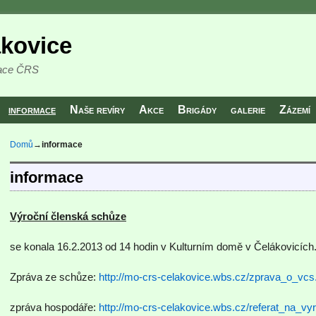
ákovice
zace ČRS
informace
Naše revíry
Akce
Brigády
galerie
Zázemí
Domů
→
informace
informace
Výroční členská schůze
se konala 16.2.2013 od 14 hodin v Kulturním domě v Čelákovicích
Zpráva ze schůze:
http://mo-crs-celakovice.wbs.cz/zprava_o_vcs
zpráva hospodáře:
http://mo-crs-celakovice.wbs.cz/referat_na_vy