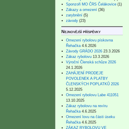
Sponzoři MO ČRS Čelákovice
(1)
Zákazy a omezení
(36)
zarybnění
(5)
závody
(23)
Nejnovější příspěvky
Omezení rybolovu pískovna
Řehačka
4.6.2026
Závody GRÁDO 2026
23.3.2026
Zákaz rybolovu
13.3.2026
Výroční Členská schůze 2026
24.1.2026
ZAHÁJENÍ PRODEJE
POVOLENEK A PLATBY
ČLENSKÝCH POPLATKŮ 2026
5.12.2025
Omezení rybolovu Labe 411051
13.10.2025
Zákaz rybolovu na revíru
Řehačka
4.6.2025
Omezení lovu na části úseku
Řehačka
4.6.2025
ZÁKAZ RYBOLOVU VE