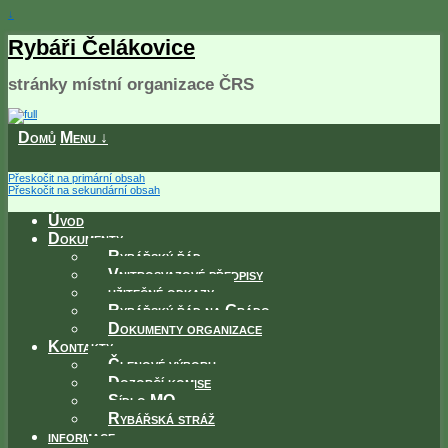
↓
Rybáři Čelákovice
stránky místní organizace ČRS
Domů
Menu ↓
Přeskočit na primární obsah
Přeskočit na sekundární obsah
Úvod
Dokumenty
Rybářský řád
Vnitrosvazové předpisy
užitečné odkazy
Rybářský řád na Grádo
Dokumenty organizace
Kontakty
Členové výboru
Dozorčí komise
Sídlo MO
Rybářská stráž
informace