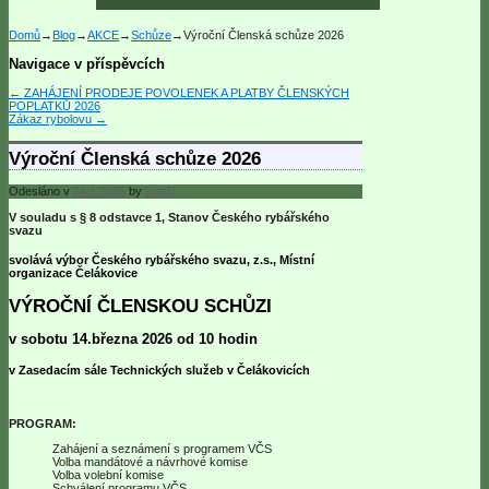
Domů
→
Blog
→
AKCE
→
Schůze
→
Výroční Členská schůze 2026
Navigace v příspěvcích
←
ZAHÁJENÍ PRODEJE POVOLENEK A PLATBY ČLENSKÝCH
POPLATKŮ 2026
Zákaz rybolovu
→
Výroční Členská schůze 2026
Odesláno v
24.1.2026
by
PetrD
V souladu s § 8 odstavce 1, Stanov Českého rybářského
svazu
svolává výbor Českého rybářského svazu, z.s., Místní
organizace Čelákovice
VÝROČNÍ ČLENSKOU SCHŮZI
v sobotu 14.března 2026 od 10 hodin
v Zasedacím sále Technických služeb v Čelákovicích
PROGRAM:
Zahájení a seznámení s programem VČS
Volba mandátové a návrhové komise
Volba volební komise
Schválení programu VČS