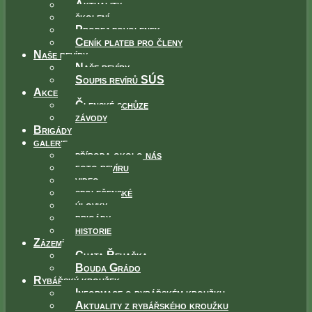
Aktuality
školení
Prodej povolenek
Ceník plateb pro členy
Naše revíry
Naše revíry
Soupis revírů SÚS
Akce
Členské schůze
závody
Brigády
galerie
příroda okolo nás
foto revíru
video
společenské
úlovky
brigády
historie
Zázemí
Chata Řehačka
Bouda Grádo
Rybářský kroužek
Informace o rybářském kroužku
Aktuality z rybářského kroužku