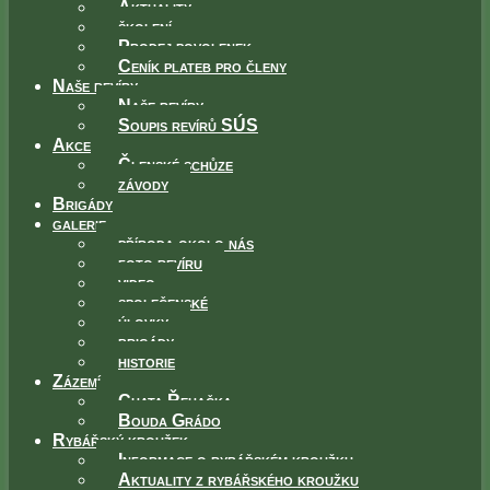
Aktuality
školení
Prodej povolenek
Ceník plateb pro členy
Naše revíry
Naše revíry
Soupis revírů SÚS
Akce
Členské schůze
závody
Brigády
galerie
příroda okolo nás
foto revíru
video
společenské
úlovky
brigády
historie
Zázemí
Chata Řehačka
Bouda Grádo
Rybářský kroužek
Informace o rybářském kroužku
Aktuality z rybářského kroužku