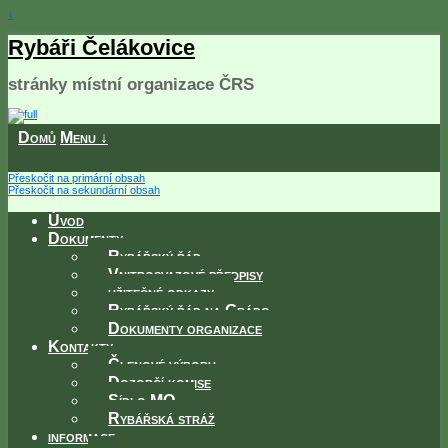
↓
Rybáři Čelákovice
stránky místní organizace ČRS
Domů
Menu ↓
Přeskočit na primární obsah
Přeskočit na sekundární obsah
Úvod
Dokumenty
Rybářský řád
Vnitrosvazové předpisy
užitečné odkazy
Rybářský řád na Grádo
Dokumenty organizace
Kontakty
Členové výboru
Dozorčí komise
Sídlo MO
Rybářská stráž
informace