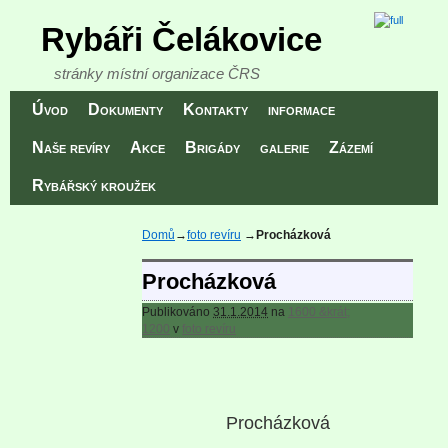
Rybáři Čelákovice
stránky místní organizace ČRS
Přeskočit na primární obsah
Přeskočit na sekundární obsah
Úvod
Dokumenty
Kontakty
informace
Naše revíry
Akce
Brigády
galerie
Zázemí
Rybářský kroužek
Domů
→
foto revíru
→
Procházková
Procházková
Publikováno
31.1.2014
na
1600 &krát;
1200
v
foto revíru
Procházková